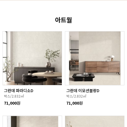
아트월
그란데 파라디소D
그란데 이모션블랑D
박스/2.832㎡
박스/2.832㎡
71,000
원
71,000
원