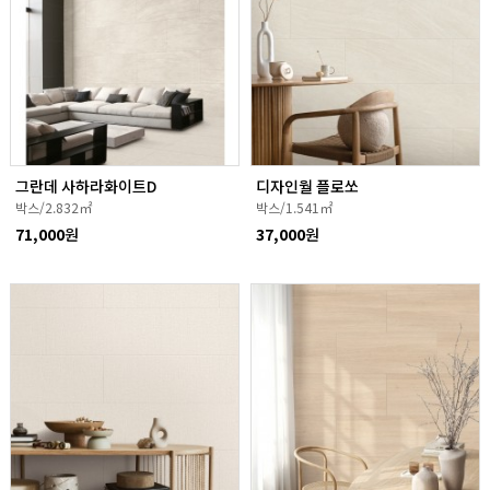
그란데 사하라화이트D
디자인월 플로쏘
박스/2.832㎡
박스/1.541㎡
71,000
원
37,000
원