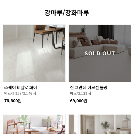
강마루/강화마루
SOLD OUT
스퀘어 테살로 화이트
진 그란데 이모션 블랑
박스/2.958/3.146㎡
박스/3.139㎡
78,800
원
69,000
원