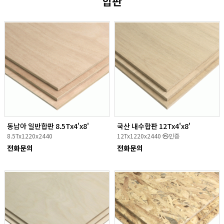
합판
동남아 일반합판 8.5Tx4'x8'
국산 내수합판 12Tx4'x8'
8.5Tx1220x2440
12Tx1220x2440 ㉿인증
전화문의
전화문의