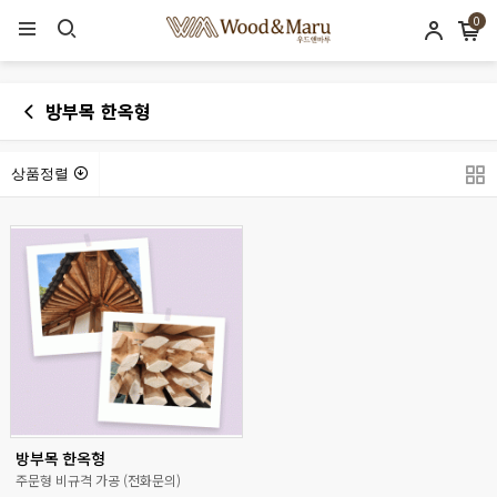
0
방부목 한옥형
상품정렬
방부목 한옥형
주문형 비규격 가공 (전화문의)