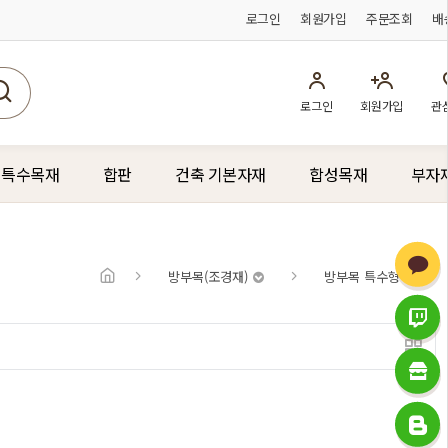
로그인
회원가입
주문조회
배
로그인
회원가입
관
 특수목재
합판
건축 기본자재
합성목재
부자
방부목(조경재)
방부목 특수형