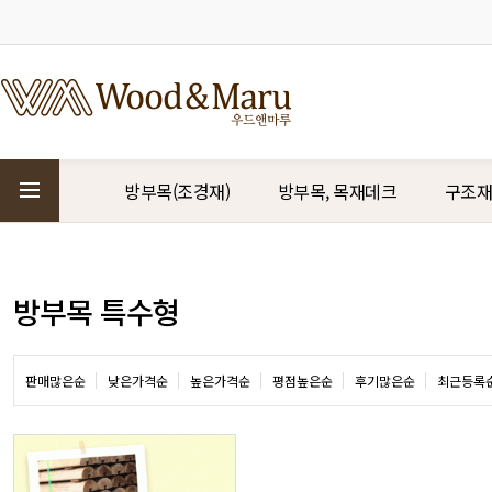
방부목(조경재)
방부목, 목재데크
구조재
방부목 특수형
판매많은순
낮은가격순
높은가격순
평점높은순
후기많은순
최근등록