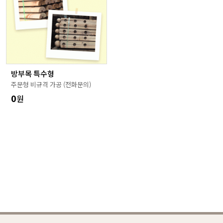
방부목 특수형
주문형 비규격 가공 (전화문의)
0
원