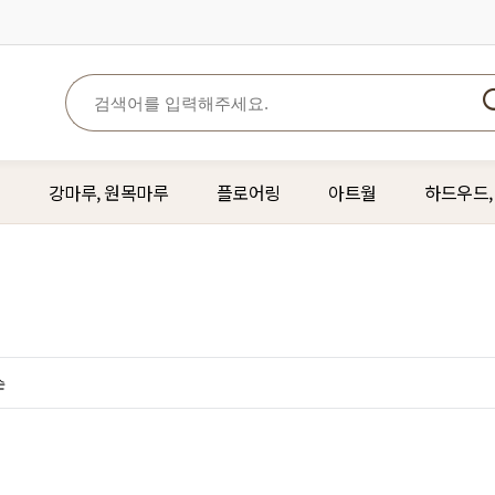
강마루, 원목마루
플로어링
아트월
하드우드,
순