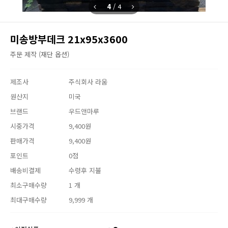
4
/
4
미송방부데크 21x95x3600
주문 제작 (재단 옵션)
제조사
주식회사 라움
원산지
미국
브랜드
우드앤마루
시중가격
9,400
원
판매가격
9,400
원
포인트
0점
배송비결제
수령후 지불
최소구매수량
1 개
최대구매수량
9,999 개